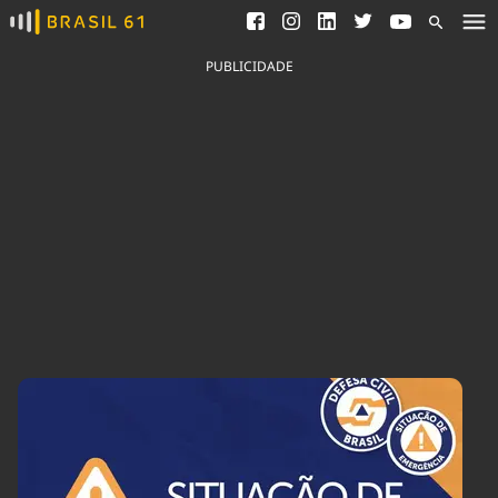
Ver todas as notícias
Saneamento
Podcasts
Indicadores
PUBLICIDADE
Área do comunicador
Bioinsumos
Publicidade Legal
Blog
Brasil Mineral
Fique por dentro do
Congresso Nacional e
Quem somos
nossos líderes.
Expediente
Acesse
Trabalhe no Brasil 61
Contato
Agronegócios
Comportamento
Meio Ambiente
Brasil
Cultura
Podcast
Brasil Mineral
Economia
Política
Ciência &
Educação
Saúde