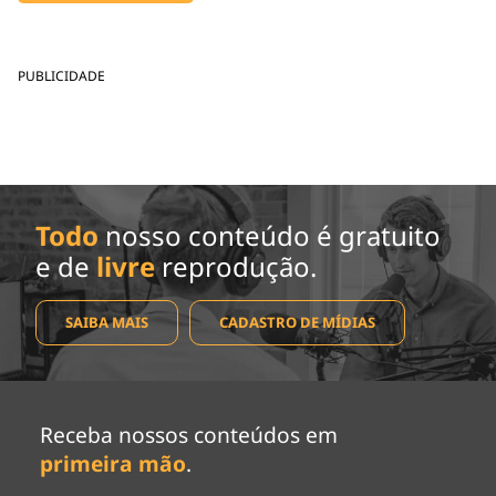
PUBLICIDADE
Todo
nosso conteúdo é gratuito
e de
livre
reprodução.
SAIBA MAIS
CADASTRO DE MÍDIAS
Receba nossos conteúdos em
primeira mão
.