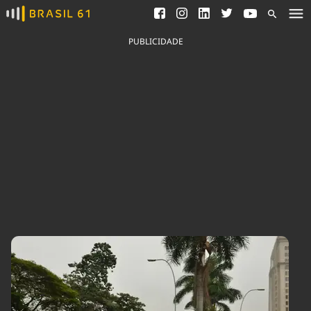
Ver todas as notícias
Saneamento
Podcasts
Indicadores
PUBLICIDADE
Área do comunicador
Bioinsumos
Publicidade Legal
Blog
Brasil Mineral
Fique por dentro do
Congresso Nacional e
Quem somos
nossos líderes.
Expediente
Acesse
Trabalhe no Brasil 61
Contato
Agronegócios
Comportamento
Meio Ambiente
Brasil
Cultura
Podcast
Brasil Mineral
Economia
Política
Ciência &
Educação
Saúde