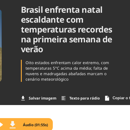
Brasil enfrenta natal
Agronegóc
Brasil
escaldante com
Brasil Mine
Ciência & 
temperaturas recordes
Cinema
na primeira semana de
Comporta
verão
Oito estados enfrentam calor extremo, com
temperaturas 5°C acima da média; falta de
nuvens e madrugadas abafadas marcam o
cenário meteorológico
Salvar imagem
Texto para rádio
Copiar o 
Áudio (01:55s)