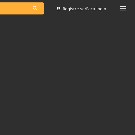
Registre-se/Faça login
s as notícias
Saneamento
s
Indicadores
 comunicador
Bioinsumos
ade Legal
Blog
Brasil Mineral
Quem somos
dentro do
Nacional e
Expediente
res.
Trabalhe no Brasil 61
Contato