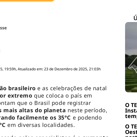
Ú
sse
5, 19:59h, Atualizado em: 23 de Dezembro de 2025, 21:03h
o brasileiro
e as celebrações de natal
lor extremo
que coloca o país em
ontam que o Brasil pode registrar
O T
 mais altas do planeta
neste período,
Inst
temp
ando facilmente os 35°C
e podendo
°C
em diversas localidades.
O T
Oest