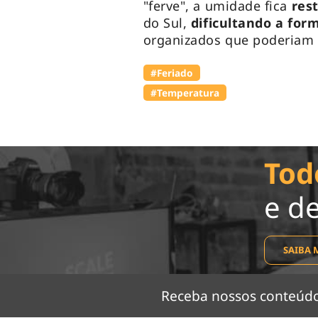
"ferve", a umidade fica
rest
do Sul,
dificultando a for
organizados que poderiam r
#Feriado
#Temperatura
Tod
e d
SAIBA 
Receba nossos conteú