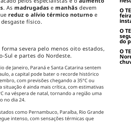
nest
acado pelos especialistas é o
aumento
s
. As
madrugadas
e
manhãs
devem
O T
que
reduz o alívio térmico noturno
e
feir
inst
desgaste físico.
O T
seg
do p
 forma severa pelo menos oito estados,
O TE
-Sul e partes do Nordeste.
Nor
chuv
Rio de Janeiro, Paraná e Santa Catarina sentem
ulo, a capital pode bater o recorde histórico
zembro, com previsões chegando a 35°C ou
 a situação é ainda mais crítica, com estimativas
C na véspera de natal, tornando a região uma
 no dia 24.
 estados como Pernambuco, Paraíba, Rio Grande
segue intenso, com sensações térmicas que
.