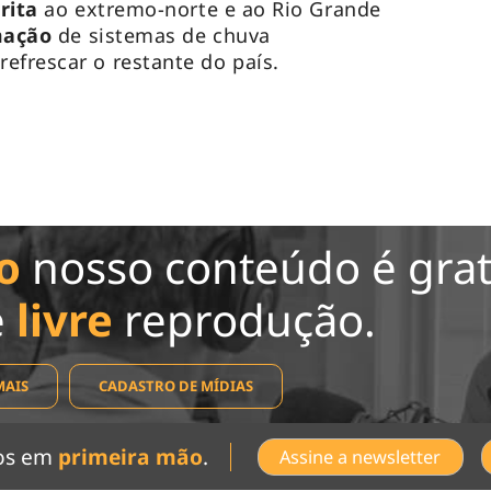
rita
ao extremo-norte e ao Rio Grande
mação
de sistemas de chuva
efrescar o restante do país.
o
nosso conteúdo é grat
e
livre
reprodução.
MAIS
CADASTRO DE MÍDIAS
dos em
primeira mão
.
Assine a newsletter