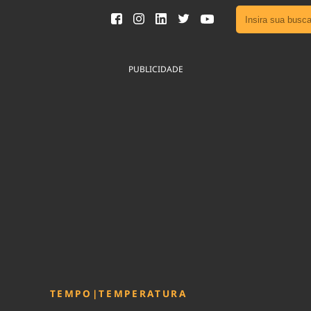
Ver toda
Podcast
PUBLICIDADE
Área do
Publicid
Fique por 
Congresso 
nossos líde
Acesse
TEMPO
|
TEMPERATURA