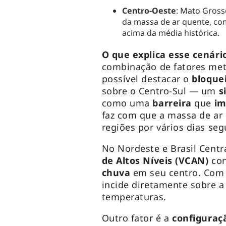
Centro-Oeste
: Mato Gross
da massa de ar quente, c
acima da média histórica.
O que explica esse cenári
combinação de fatores met
possível destacar o
bloque
sobre o Centro-Sul — um
s
como uma
barreira
que
im
faz com que a massa de ar
regiões por vários dias seg
No Nordeste e Brasil Centr
de Altos Níveis (VCAN)
con
chuva
em seu centro. Com 
incide diretamente sobre a
temperaturas.
Outro fator é a
configuraç