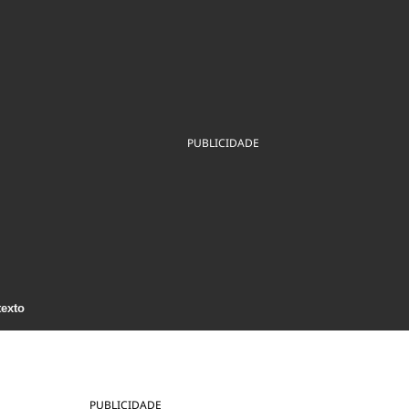
ios
Cultura
Podcast
Economia
Política
ral
Educação
Saúde
Tecnologia
Infraestrutura
Tempo
Internacional
mento
Meio Ambiente
PUBLICIDADE
texto
PUBLICIDADE