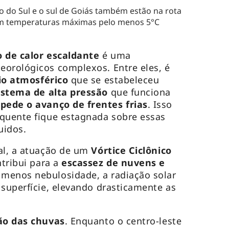
o do Sul e o sul de Goiás também estão na rota
om temperaturas máximas pelo menos 5°C
o de calor escaldante
é uma
eorológicos complexos. Entre eles, é
io atmosférico
que se estabeleceu
istema de alta pressão
que funciona
pede o avanço de frentes frias
. Isso
 quente fique estagnada sobre essas
uidos.
al, a atuação de um
Vórtice Ciclônico
tribui para a
escassez de nuvens e
menos nebulosidade, a radiação solar
 superfície, elevando drasticamente as
ão das chuvas
. Enquanto o centro-leste