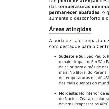
Um
ponto de atenção
dest
das
temperaturas mínima
permanecer abafadas
, o 
aumenta o desconforto e o 
Áreas atingidas
A onda de calor impacta de
com destaque para o Centro
Sudeste e Sul
: São Paulo, 
o maior impacto. Em São Pa
de calor para o mês de de
mais. No litoral do Paraná,
de temperaturas de até 43°
das mais quentes do mundo
Nordeste
: No interior de
do Norte e Ceará, o calor 
devem ultrapassar os 40°C