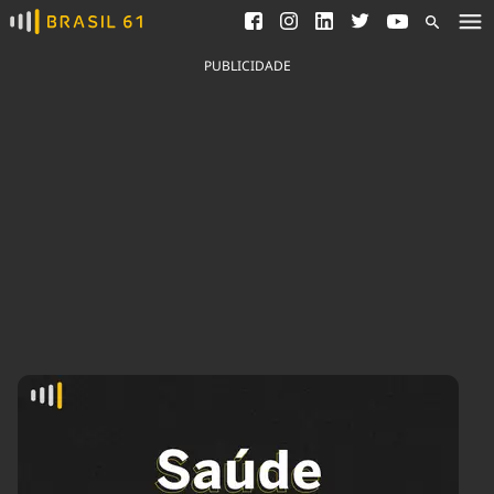
Ver todas as notícias
Saneamento
Podcasts
Indicadores
PUBLICIDADE
Área do comunicador
Bioinsumos
Publicidade Legal
Blog
Brasil Mineral
Fique por dentro do
Congresso Nacional e
Quem somos
nossos líderes.
Expediente
Acesse
Trabalhe no Brasil 61
Contato
Agronegócios
Comportamento
Meio Ambiente
Brasil
Cultura
Podcast
Brasil Mineral
Economia
Política
Ciência &
Educação
Saúde