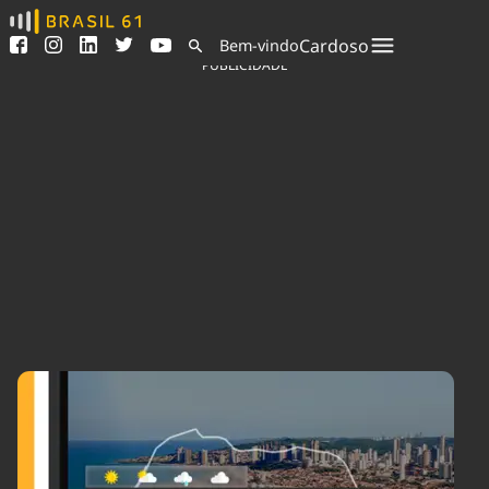
Ver todas as notícias
Saneamento
Cardoso
Bem-vindo
Podcasts
Indicadores
PUBLICIDADE
Área do comunicador
Bioinsumos
Publicidade Legal
Blog
Sair da plataforma
Brasil Mineral
Quem somos
Fique por dentro do
Congresso Nacional e
Expediente
nossos líderes.
Trabalhe no Brasil 61
Acesse
Contato
Agronegócios
Comportamento
Meio Ambiente
Brasil
Cultura
Podcast
Brasil Mineral
Economia
Política
Ciência &
Educação
Saúde