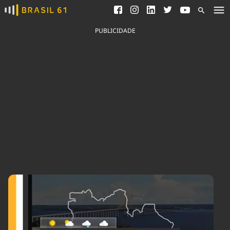
Ver todas as notícias
Saneamento
Podcasts
Indicadores
PUBLICIDADE
Área do comunicador
Bioinsumos
Publicidade Legal
Blog
Brasil Mineral
Fique por dentro do
Congresso Nacional e
Quem somos
nossos líderes.
Expediente
Acesse
Trabalhe no Brasil 61
Contato
Agronegócios
Comportamento
Meio Ambiente
Brasil
Cultura
Podcast
Brasil Mineral
Economia
Política
Ciência &
Educação
Saúde