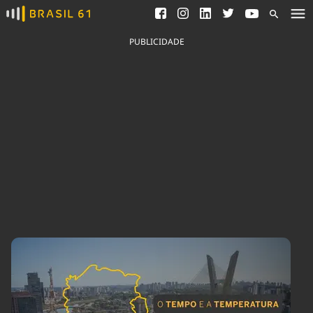
Ver todas as notícias
Saneamento
Podcasts
Indicadores
PUBLICIDADE
Área do comunicador
Bioinsumos
Publicidade Legal
Blog
Brasil Mineral
Fique por dentro do
Congresso Nacional e
Quem somos
nossos líderes.
Expediente
Acesse
Trabalhe no Brasil 61
Contato
Agronegócios
Comportamento
Meio Ambiente
Brasil
Cultura
Podcast
Brasil Mineral
Economia
Política
Ciência &
Educação
Saúde