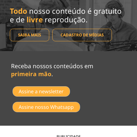
Todo
nosso conteúdo é gratuito
e de
livre
reprodução.
SAIBA MAIS
CADASTRO DE MÍDIAS
Receba nossos conteúdos em
primeira mão
.
Assine a newsletter
Assine nosso Whatsapp
PUBLICIDADE