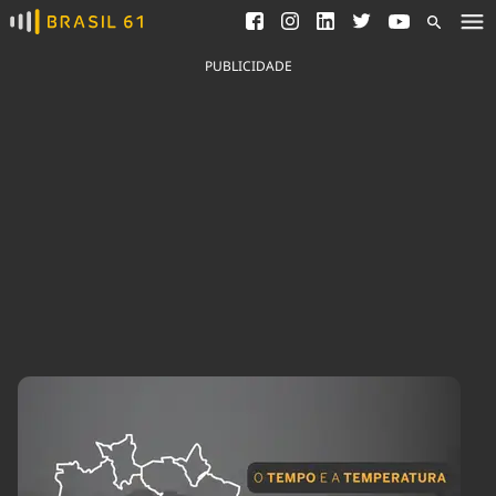
Ver todas as notícias
Saneamento
Podcasts
Indicadores
PUBLICIDADE
Área do comunicador
Bioinsumos
Publicidade Legal
Blog
Brasil Mineral
Fique por dentro do
Congresso Nacional e
Quem somos
nossos líderes.
Expediente
Acesse
Trabalhe no Brasil 61
Contato
Agronegócios
Comportamento
Meio Ambiente
Brasil
Cultura
Podcast
Brasil Mineral
Economia
Política
Ciência &
Educação
Saúde