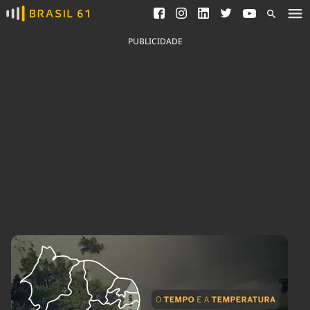
Ver todas as notícias
Saneamento
Podcasts
Indicadores
PUBLICIDADE
Área do comunicador
Bioinsumos
Publicidade Legal
Blog
Brasil Mineral
Fique por dentro do
Congresso Nacional e
Quem somos
nossos líderes.
Expediente
Acesse
Trabalhe no Brasil 61
Contato
Agronegócios
Comportamento
Meio Ambiente
Brasil
Cultura
Podcast
Brasil Mineral
Economia
Política
Ciência &
Educação
Saúde