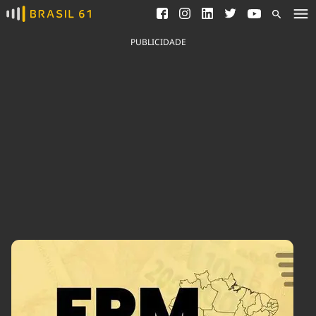
Ver todas as notícias
Saneamento
Podcasts
Indicadores
PUBLICIDADE
Área do comunicador
Bioinsumos
Publicidade Legal
Blog
Brasil Mineral
Fique por dentro do
Congresso Nacional e
Quem somos
nossos líderes.
Expediente
Acesse
Trabalhe no Brasil 61
Contato
Agronegócios
Comportamento
Meio Ambiente
Brasil
Cultura
Podcast
Brasil Mineral
Economia
Política
Ciência &
Educação
Saúde