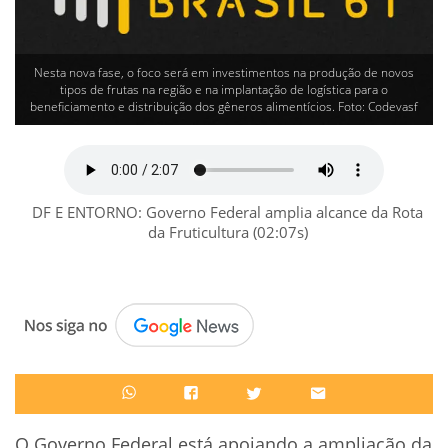
Nesta nova fase, o foco será em investimentos na produção de novos
tipos de frutas na região e na implantação de logística para o
beneficiamento e distribuição dos gêneros alimentícios. Foto: Codevasf
DF E ENTORNO: Governo Federal amplia alcance da Rota
da Fruticultura (02:07s)
O Governo Federal está apoiando a ampliação da