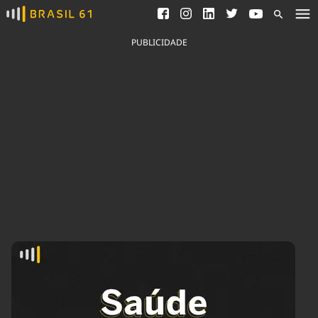
Ver todas as notícias
Saneamento
Podcasts
Indicadores
PUBLICIDADE
Área do comunicador
Bioinsumos
Publicidade Legal
Blog
Brasil Mineral
Fique por dentro do
Congresso Nacional e
Quem somos
nossos líderes.
Expediente
Acesse
Trabalhe no Brasil 61
Contato
Agronegócios
Comportamento
Meio Ambiente
Brasil
Cultura
Podcast
Brasil Mineral
Economia
Política
Ciência &
Educação
Saúde