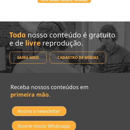
Todo
nosso conteúdo é gratuito
e de
livre
reprodução.
SAIBA MAIS
CADASTRO DE MÍDIAS
Receba nossos conteúdos em
primeira mão
.
Assine a newsletter
Assine nosso Whatsapp