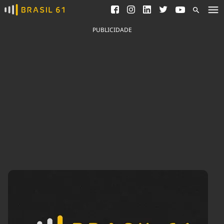
Ver todas as notícias
Saneamento
Podcasts
Indicadores
PUBLICIDADE
Área do comunicador
Bioinsumos
Publicidade Legal
Blog
Brasil Mineral
Fique por dentro do
Congresso Nacional e
Quem somos
nossos líderes.
Expediente
Acesse
Trabalhe no Brasil 61
Contato
Agronegócios
Comportamento
Meio Ambiente
Brasil
Cultura
Podcast
Brasil Mineral
Economia
Política
Ciência &
Educação
Saúde