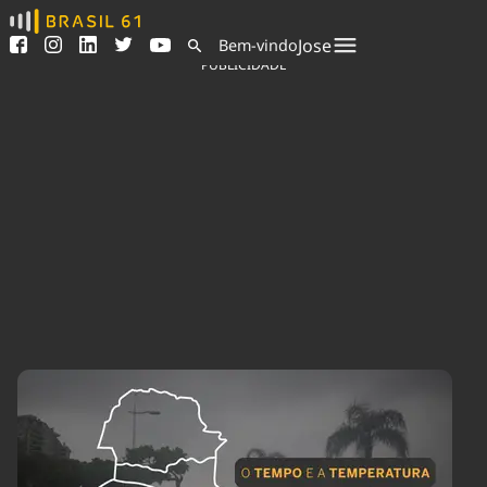
Ver todas as notícias
Saneamento
Jose
Bem-vindo
Podcasts
Indicadores
PUBLICIDADE
Área do comunicador
Bioinsumos
Publicidade Legal
Blog
Sair da plataforma
Brasil Mineral
Quem somos
Fique por dentro do
Congresso Nacional e
Expediente
nossos líderes.
Trabalhe no Brasil 61
Acesse
Contato
Agronegócios
Comportamento
Meio Ambiente
Brasil
Cultura
Podcast
Brasil Mineral
Economia
Política
Ciência &
Educação
Saúde