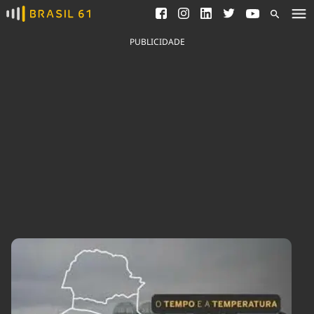
Ver todas as notícias
Saneamento
Podcasts
Indicadores
PUBLICIDADE
Área do comunicador
Bioinsumos
Publicidade Legal
Blog
Brasil Mineral
Fique por dentro do
Congresso Nacional e
Quem somos
nossos líderes.
Expediente
Acesse
Trabalhe no Brasil 61
Contato
Agronegócios
Comportamento
Meio Ambiente
Brasil
Cultura
Podcast
Brasil Mineral
Economia
Política
Ciência &
Educação
Saúde