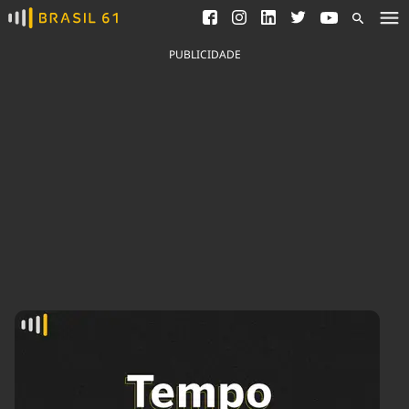
Ver todas as notícias
Saneamento
Podcasts
Indicadores
PUBLICIDADE
Área do comunicador
Bioinsumos
Publicidade Legal
Blog
Brasil Mineral
Fique por dentro do
Congresso Nacional e
Quem somos
nossos líderes.
Expediente
Acesse
Trabalhe no Brasil 61
Contato
Agronegócios
Comportamento
Meio Ambiente
Brasil
Cultura
Podcast
Brasil Mineral
Economia
Política
Ciência &
Educação
Saúde