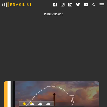
Ver todas as notícias
Saneamento
Podcasts
Indicadores
PUBLICIDADE
Área do comunicador
Bioinsumos
Publicidade Legal
Blog
Brasil Mineral
Fique por dentro do
Congresso Nacional e
Quem somos
nossos líderes.
Expediente
Acesse
Trabalhe no Brasil 61
Contato
Agronegócios
Comportamento
Meio Ambiente
Brasil
Cultura
Podcast
Brasil Mineral
Economia
Política
Ciência &
Educação
Saúde