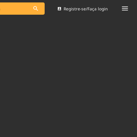
Registre-se/Faça login
s as notícias
Saneamento
s
Indicadores
 comunicador
Bioinsumos
ade Legal
Blog
Brasil Mineral
Quem somos
dentro do
Nacional e
Expediente
res.
Trabalhe no Brasil 61
Contato