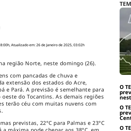
TE
18:00h, Atualizado em: 26 de Janeiro de 2025, 03:02h
a região Norte, neste domingo (26).
vens com pancadas de chuva e
da extensão dos estados do Acre,
O T
 e Pará. A previsão é semelhante para
prev
 oeste do Tocantins. As demais regiões
nest
es terão céu com muitas nuvens com
O T
s.
prev
Cent
mas previstas, 22°C para Palmas e 23°C
O T
Já a máxima pode chegar aos 38°C, em