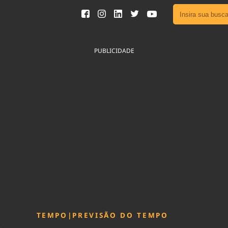
Ver toda
Podcast
PUBLICIDADE
Área do
Publicid
Fique por 
Congresso 
nossos líde
Acesse
TEMPO
|
PREVISÃO DO TEMPO