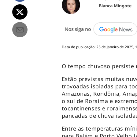
Bianca Mingote
Data de publicação: 25 de Janeiro de 2025, 
O tempo chuvoso persiste n
Estão previstas muitas nu
trovoadas isoladas para to
Amazonas, Rondônia, Amapá
o sul de Roraima e extremo
tocantinenses e roraimens
pancadas de chuva isolada
Entre as temperaturas míni
para Belém e Porto Velho 