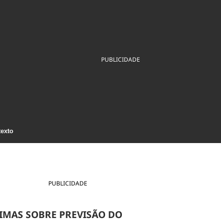
ios
Cultura
Podcast
Economia
Política
ral
Educação
Saúde
Tecnologia
Infraestrutura
Tempo
Internacional
PUBLICIDADE
mento
Meio Ambiente
texto
PUBLICIDADE
IMAS SOBRE PREVISÃO DO