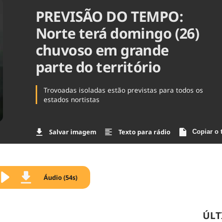
PREVISÃO DO TEMPO:
Agronegóc
Brasil
Norte terá domingo (26)
Brasil Mine
Ciência & 
chuvoso em grande
Cinema
parte do território
Comporta
Trovoadas isoladas estão previstas para todos os
estados nortistas
Salvar imagem
Texto para rádio
Copiar o 
Áudio (54s)
ÚLT