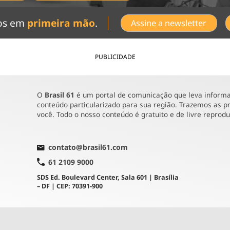
dos em
primeira mão
.
Assine a newsletter
PUBLICIDADE
O
Brasil 61
é um portal de comunicação que leva informaç
conteúdo particularizado para sua região. Trazemos as pr
você. Todo o nosso conteúdo é gratuito e de livre reprod
contato@brasil61.com
61 2109 9000
SDS Ed. Boulevard Center, Sala 601 | Brasília
– DF | CEP: 70391-900