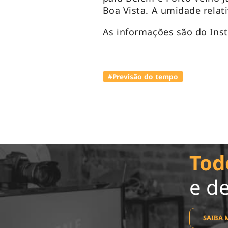
Boa Vista. A umidade relati
As informações são do Ins
#Previsão do tempo
Tod
e d
SAIBA 