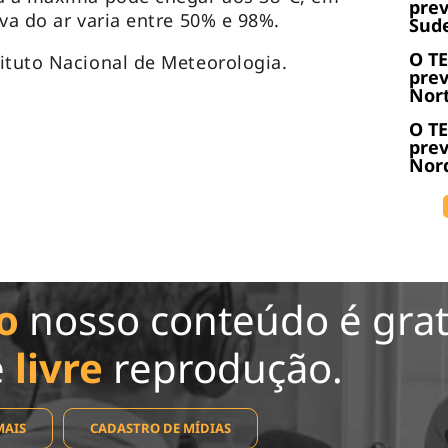
prev
va do ar varia entre 50% e 98%.
Sude
O T
tituto Nacional de Meteorologia.
prev
Nort
O T
prev
Nord
o
nosso conteúdo é grat
e
livre
reprodução.
MAIS
CADASTRO DE MÍDIAS