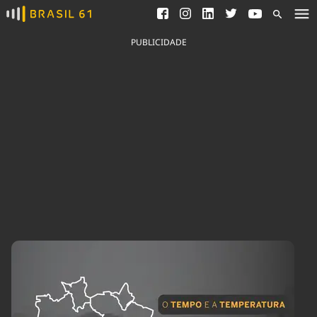
Ver todas as notícias
Saneamento
Podcasts
Indicadores
PUBLICIDADE
Área do comunicador
Bioinsumos
Publicidade Legal
Blog
Brasil Mineral
Fique por dentro do
Congresso Nacional e
Quem somos
nossos líderes.
Expediente
Acesse
Trabalhe no Brasil 61
Contato
Agronegócios
Comportamento
Meio Ambiente
Brasil
Cultura
Podcast
Brasil Mineral
Economia
Política
Ciência &
Educação
Saúde