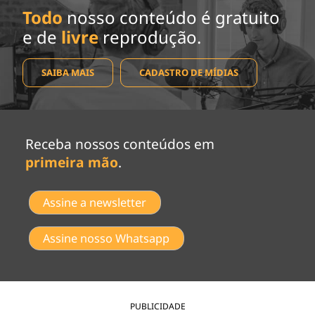
Todo
nosso conteúdo é gratuito
e de
livre
reprodução.
SAIBA MAIS
CADASTRO DE MÍDIAS
Receba nossos conteúdos em
primeira mão
.
Assine a newsletter
Assine nosso Whatsapp
PUBLICIDADE