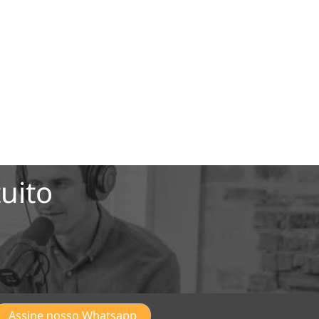
uito
Assine nosso Whatsapp