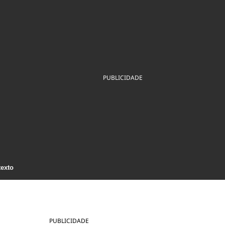
ios
Cultura
Podcast
Economia
Política
ral
Educação
Saúde
Tecnologia
Infraestrutura
Tempo
Internacional
mento
Meio Ambiente
PUBLICIDADE
texto
PUBLICIDADE