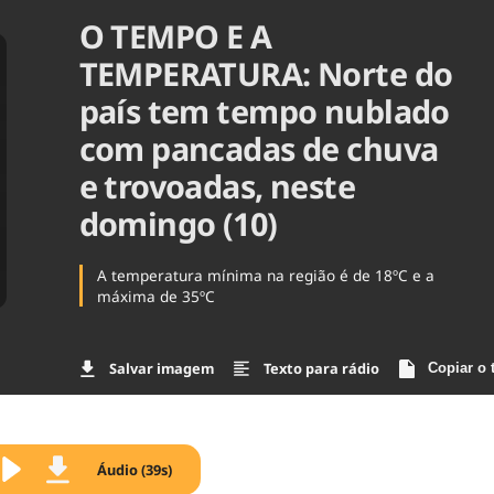
O TEMPO E A
Agronegóc
Brasil
TEMPERATURA: Norte do
Brasil Mine
Ciência & 
país tem tempo nublado
Cinema
com pancadas de chuva
Comporta
e trovoadas, neste
domingo (10)
A temperatura mínima na região é de 18ºC e a
máxima de 35ºC
Salvar imagem
Texto para rádio
Copiar o 
Áudio (39s)