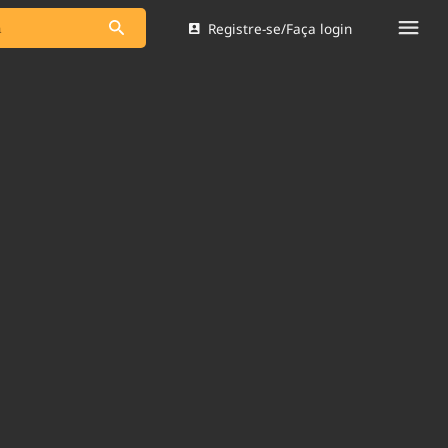
Registre-se/Faça login
s as notícias
Saneamento
s
Indicadores
 comunicador
Bioinsumos
ade Legal
Blog
Brasil Mineral
Quem somos
dentro do
Nacional e
Expediente
res.
Trabalhe no Brasil 61
Contato