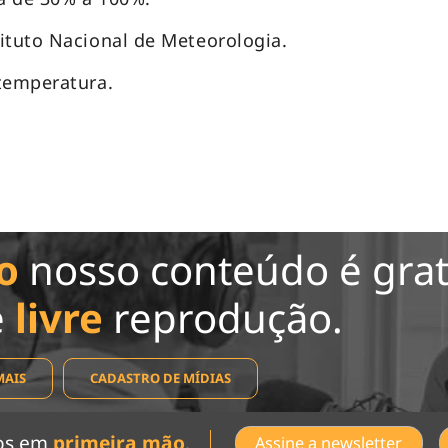
ituto Nacional de Meteorologia.
temperatura.
o
nosso conteúdo é grat
e
livre
reprodução.
MAIS
CADASTRO DE MÍDIAS
dos em
primeira mão
.
Assine a newsletter