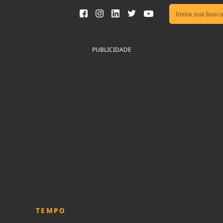
Ver toda
Podcast
PUBLICIDADE
Área do
Publicid
Fique por 
Congresso 
nossos líde
Acesse
TEMPO