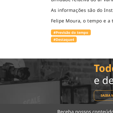
As informações são do Inst
Felipe Moura, o tempo e a 
#Previsão do tempo
#Destaque4
Tod
e d
SAIBA 
Receba nossos conteú