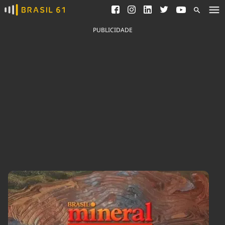
Ver todas as notícias
Saneamento
Podcasts
Indicadores
PUBLICIDADE
Área do comunicador
Bioinsumos
Publicidade Legal
Blog
Brasil Mineral
Fique por dentro do
Congresso Nacional e
Quem somos
nossos líderes.
Expediente
Acesse
Trabalhe no Brasil 61
Contato
Agronegócios
Comportamento
Meio Ambiente
Brasil
Cultura
Podcast
Brasil Mineral
Economia
Política
Ciência &
Educação
Saúde