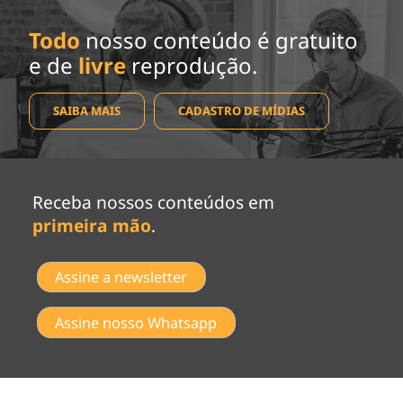
Todo
nosso conteúdo é gratuito
e de
livre
reprodução.
SAIBA MAIS
CADASTRO DE MÍDIAS
Receba nossos conteúdos em
primeira mão
.
Assine a newsletter
Assine nosso Whatsapp