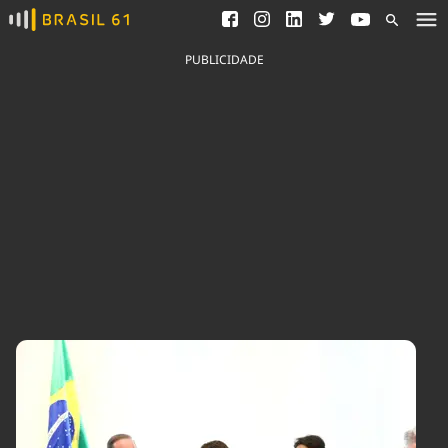
Ver todas as notícias
Saneamento
Podcasts
Indicadores
PUBLICIDADE
Área do comunicador
Bioinsumos
Publicidade Legal
Blog
Brasil Mineral
Fique por dentro do
Congresso Nacional e
Quem somos
nossos líderes.
Expediente
Acesse
Trabalhe no Brasil 61
Contato
Agronegócios
Comportamento
Meio Ambiente
Brasil
Cultura
Podcast
Brasil Mineral
Economia
Política
Ciência &
Educação
Saúde