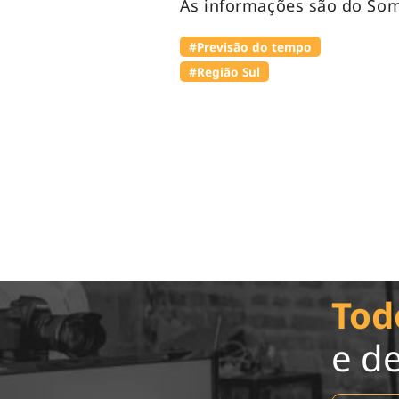
As informações são do Som
#Previsão do tempo
#Região Sul
Tod
e d