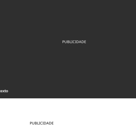
ios
Cultura
Podcast
Economia
Política
ral
Educação
Saúde
Tecnologia
Infraestrutura
Tempo
Internacional
mento
Meio Ambiente
PUBLICIDADE
texto
PUBLICIDADE