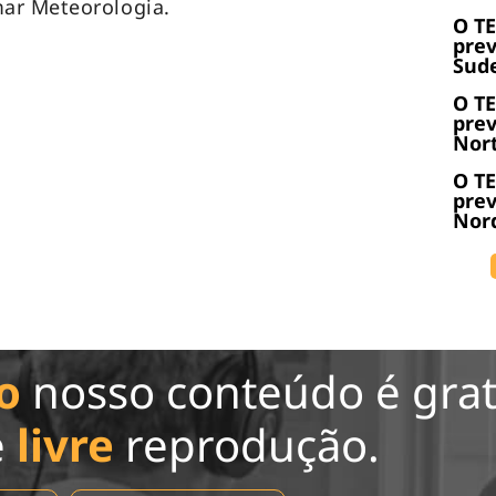
ar Meteorologia.
O T
prev
Sude
O T
prev
Nort
O T
prev
Nord
o
nosso conteúdo é grat
e
livre
reprodução.