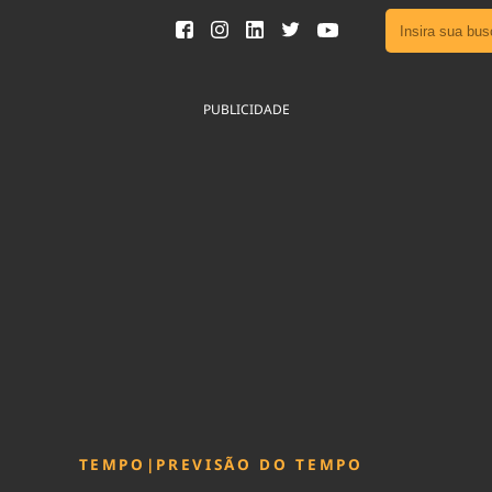
Ver toda
Podcast
PUBLICIDADE
Área do
Publicid
Sair da 
Fique por 
Congresso 
nossos líde
Acesse
TEMPO
|
PREVISÃO DO TEMPO