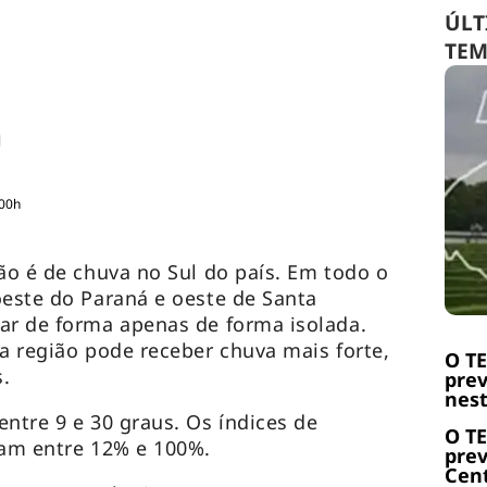
ÚLT
TE
:00h
são é de chuva no Sul do país. Em todo o
oeste do Paraná e oeste de Santa
ar de forma apenas de forma isolada.
da região pode receber chuva mais forte,
O T
.
prev
nest
entre 9 e 30 graus. Os índices de
O T
iam entre 12% e 100%.
prev
Cent