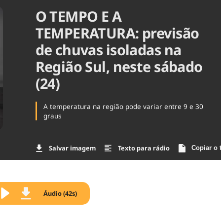
O TEMPO E A
Agronegóc
Brasil
TEMPERATURA: previsão
Brasil Mine
Ciência & 
de chuvas isoladas na
Cinema
Região Sul, neste sábado
Comporta
(24)
A temperatura na região pode variar entre 9 e 30
graus
Salvar imagem
Texto para rádio
Copiar o 
Áudio (42s)