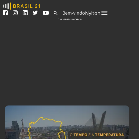
Ver todas as notícias
Saneamento
Nylton
Bem-vindo
Podcasts
Indicadores
PUBLICIDADE
Área do comunicador
Bioinsumos
Publicidade Legal
Blog
Sair da plataforma
Brasil Mineral
Quem somos
Fique por dentro do
Congresso Nacional e
Expediente
nossos líderes.
Trabalhe no Brasil 61
Acesse
Contato
Agronegócios
Comportamento
Meio Ambiente
Brasil
Cultura
Podcast
Brasil Mineral
Economia
Política
Ciência &
Educação
Saúde