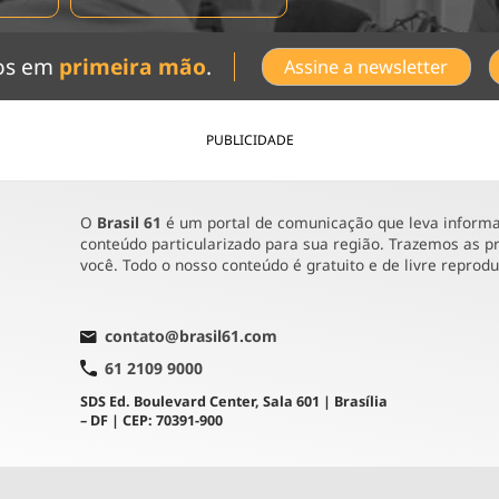
dos em
primeira mão
.
Assine a newsletter
PUBLICIDADE
O
Brasil 61
é um portal de comunicação que leva informaç
conteúdo particularizado para sua região. Trazemos as pr
você. Todo o nosso conteúdo é gratuito e de livre reprod
contato@brasil61.com
61 2109 9000
SDS Ed. Boulevard Center, Sala 601 | Brasília
– DF | CEP: 70391-900