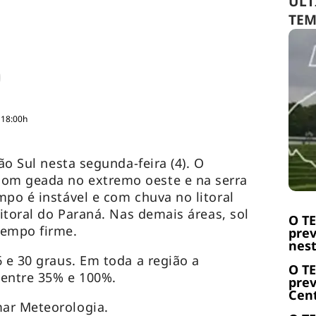
ÚLT
TE
 18:00h
ão Sul nesta segunda-feira (4). O
om geada no extremo oeste e na serra
mpo é instável e com chuva no litoral
litoral do Paraná. Nas demais áreas, sol
O T
tempo firme.
prev
nest
6 e 30 graus. Em toda a região a
O T
a entre 35% e 100%.
prev
Cent
ar Meteorologia.