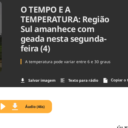
O TEMPO E A
Agronegóc
Brasil
TEMPERATURA: Região
Brasil Mine
Ciência & 
Sul amanhece com
Cinema
geada nesta segunda-
Comporta
feira (4)
A temperatura pode variar entre 6 e 30 graus
Salvar imagem
Texto para rádio
Copiar o 
Áudio (46s)