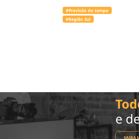
#Previsão do tempo
#Região Sul
Tod
e d
SAIBA 