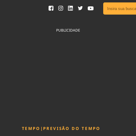
Ver toda
Podcast
PUBLICIDADE
Área do
Publicid
Fique por 
Congresso 
nossos líde
Acesse
TEMPO
|
PREVISÃO DO TEMPO