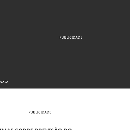
ios
Cultura
Podcast
Economia
Política
ral
Educação
Saúde
Tecnologia
Infraestrutura
Tempo
Internacional
mento
Meio Ambiente
PUBLICIDADE
texto
PUBLICIDADE