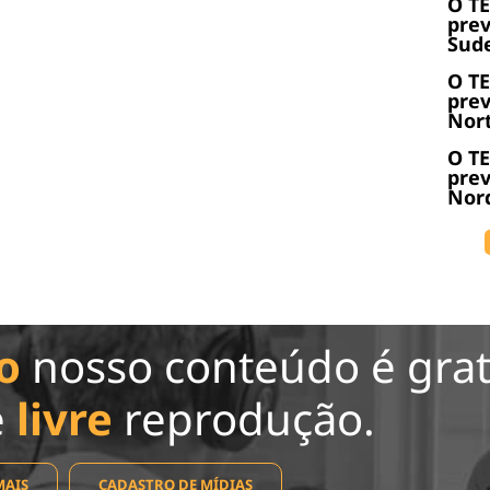
O T
prev
Sude
O T
prev
Nort
O T
prev
Nord
o
nosso conteúdo é grat
e
livre
reprodução.
MAIS
CADASTRO DE MÍDIAS