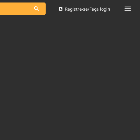
Registre-se/Faça login
s as notícias
Saneamento
s
Indicadores
 comunicador
Bioinsumos
ade Legal
Blog
Brasil Mineral
Quem somos
dentro do
Nacional e
Expediente
res.
Trabalhe no Brasil 61
Contato