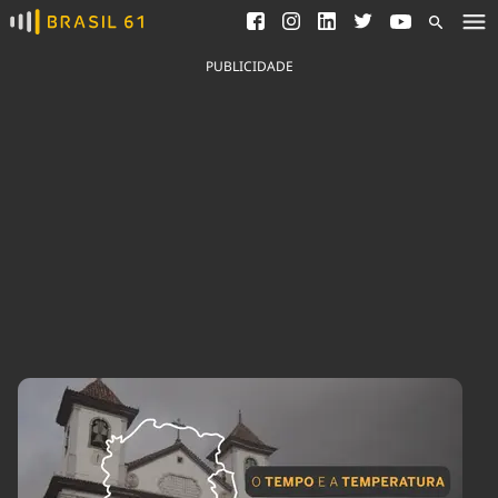
Ver todas as notícias
Saneamento
Podcasts
Indicadores
PUBLICIDADE
Área do comunicador
Bioinsumos
Publicidade Legal
Blog
Brasil Mineral
Fique por dentro do
Congresso Nacional e
Quem somos
nossos líderes.
Expediente
Acesse
Trabalhe no Brasil 61
Contato
Agronegócios
Comportamento
Meio Ambiente
Brasil
Cultura
Podcast
Brasil Mineral
Economia
Política
Ciência &
Educação
Saúde