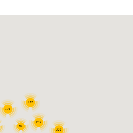
112
131
259
84
325