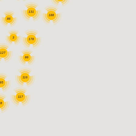
131
188
86
3
178
127
86
116
95
117
78