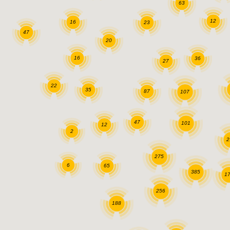
63
12
16
23
47
20
16
36
27
22
35
87
107
47
101
12
2
2
275
6
65
385
1
256
188