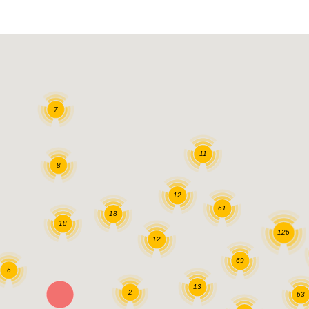
7
11
8
12
61
18
18
126
12
69
6
13
2
63