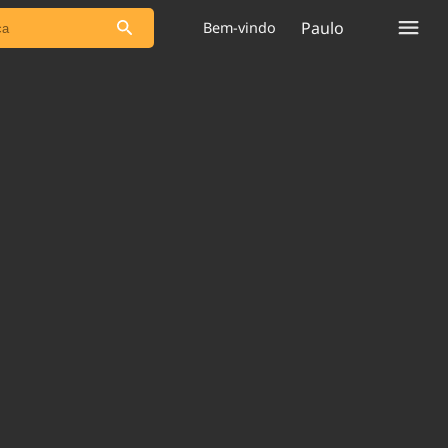
Paulo
Bem-vindo
s as notícias
Saneamento
s
Indicadores
 comunicador
Bioinsumos
ade Legal
Blog
plataforma
Brasil Mineral
Quem somos
Expediente
dentro do
Nacional e
Trabalhe no Brasil 61
res.
Contato