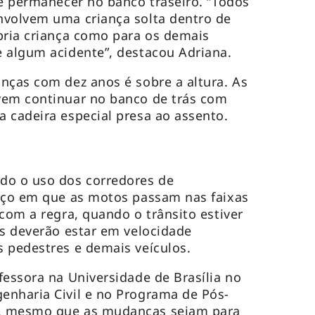
de permanecer no banco traseiro. “Todos
nvolvem uma criança solta dentro de
pria criança como para os demais
 algum acidente”, destacou Adriana.
nças com dez anos é sobre a altura. As
vem continuar no banco de trás com
 cadeira especial presa ao assento.
do o uso dos corredores de
paço em que as motos passam nas faixas
com a regra, quando o trânsito estiver
os deverão estar em velocidade
 pedestres e demais veículos.
fessora na Universidade de Brasília no
enharia Civil e no Programa de Pós-
, mesmo que as mudanças sejam para