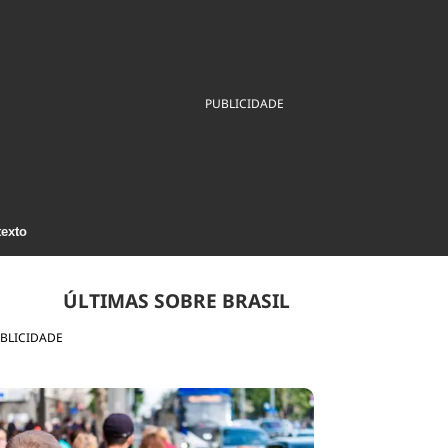
ios
Cultura
Podcast
Economia
Política
ral
Educação
Saúde
Tecnologia
Infraestrutura
Tempo
PUBLICIDADE
Internacional
mento
Meio Ambiente
texto
ÚLTIMAS SOBRE BRASIL
BLICIDADE