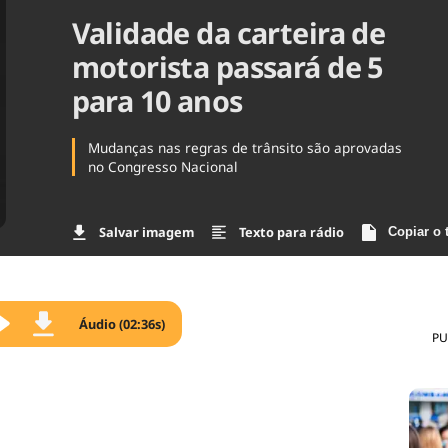
Validade da carteira de
Agronegóc
Brasil
motorista passará de 5
Brasil Mine
Ciência & 
para 10 anos
Cinema
Comporta
Mudanças nas regras de trânsito são aprovadas
no Congresso Nacional
Salvar imagem
Texto para rádio
Copiar o 
Áudio (02:36s)
PU