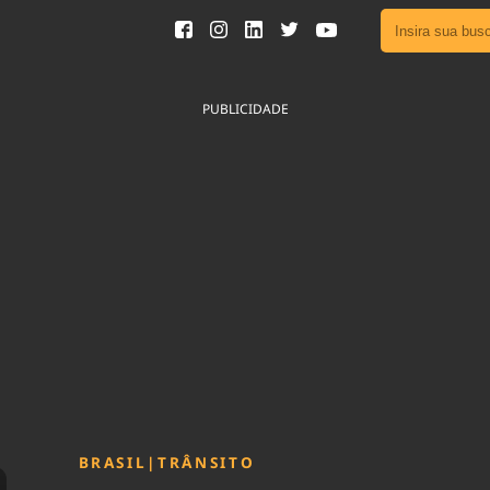
Ver toda
Podcast
PUBLICIDADE
Área do
Publicid
Sair da 
Fique por 
Congresso 
nossos líde
Acesse
BRASIL
|
TRÂNSITO