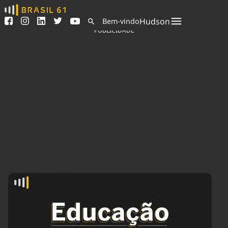
Ver todas as notícias
Saneamento
Hudson
Bem-vindo
Podcasts
Indicadores
PUBLICIDADE
Área do comunicador
Bioinsumos
Publicidade Legal
Blog
Sair da plataforma
Brasil Mineral
Quem somos
Fique por dentro do
Congresso Nacional e
Expediente
nossos líderes.
Trabalhe no Brasil 61
Acesse
Contato
Agronegócios
Comportamento
Meio Ambiente
Brasil
Cultura
Podcast
Brasil Mineral
Economia
Política
Ciência &
Educação
Saúde