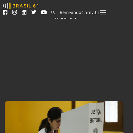
Ver todas as notícias
Saneamento
Contato
Bem-vindo
Podcasts
Indicadores
PUBLICIDADE
Área do comunicador
Bioinsumos
Publicidade Legal
Blog
Sair da plataforma
Brasil Mineral
Quem somos
Fique por dentro do
Congresso Nacional e
Expediente
nossos líderes.
Trabalhe no Brasil 61
Acesse
Contato
Agronegócios
Comportamento
Meio Ambiente
Brasil
Cultura
Podcast
Brasil Mineral
Economia
Política
Ciência &
Educação
Saúde