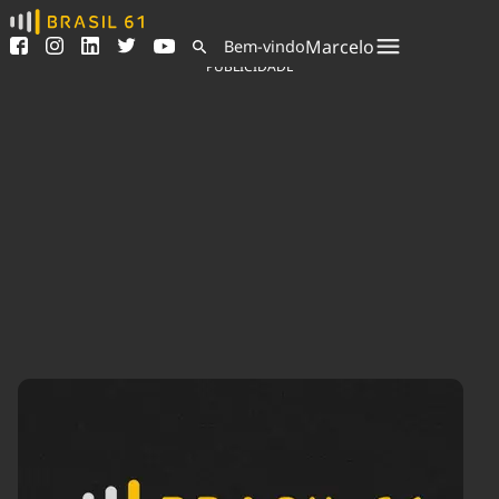
Ver todas as notícias
Saneamento
Marcelo
Bem-vindo
Podcasts
Indicadores
PUBLICIDADE
Área do comunicador
Bioinsumos
Publicidade Legal
Blog
Sair da plataforma
Brasil Mineral
Quem somos
Fique por dentro do
Congresso Nacional e
Expediente
nossos líderes.
Trabalhe no Brasil 61
Acesse
Contato
Agronegócios
Comportamento
Meio Ambiente
Brasil
Cultura
Podcast
Brasil Mineral
Economia
Política
Ciência &
Educação
Saúde