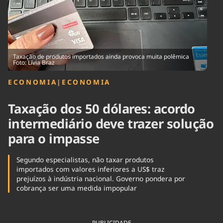
Tecnologia
Infraestrutura
Tempo
Cinema
Internacional
Taxação de produtos importados ainda provoca muita polêmica
Foto: Lívia Braz
ECONOMIA
|
ECONOMIA
Taxação dos 50 dólares: acordo
intermediário deve trazer solução
para o impasse
Segundo especialistas, não taxar produtos
importados com valores inferiores a US$ traz
prejuízos à indústria nacional. Governo pondera por
cobrança ser uma medida impopular
PUBLICIDADE