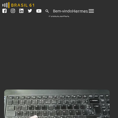
Ver todas as notícias
Saneamento
Hermes
Bem-vindo
Podcasts
Indicadores
PUBLICIDADE
Área do comunicador
Bioinsumos
Publicidade Legal
Blog
Sair da plataforma
Brasil Mineral
Quem somos
Fique por dentro do
Congresso Nacional e
Expediente
nossos líderes.
Trabalhe no Brasil 61
Acesse
Contato
Agronegócios
Comportamento
Meio Ambiente
Brasil
Cultura
Podcast
Brasil Mineral
Economia
Política
Ciência &
Educação
Saúde