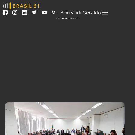
Ver todas as notícias
Saneamento
Geraldo
Bem-vindo
Podcasts
Indicadores
PUBLICIDADE
Área do comunicador
Bioinsumos
Publicidade Legal
Blog
Sair da plataforma
Brasil Mineral
Quem somos
Fique por dentro do
Congresso Nacional e
Expediente
nossos líderes.
Trabalhe no Brasil 61
Acesse
Contato
Agronegócios
Comportamento
Meio Ambiente
Brasil
Cultura
Podcast
Brasil Mineral
Economia
Política
Ciência &
Educação
Saúde