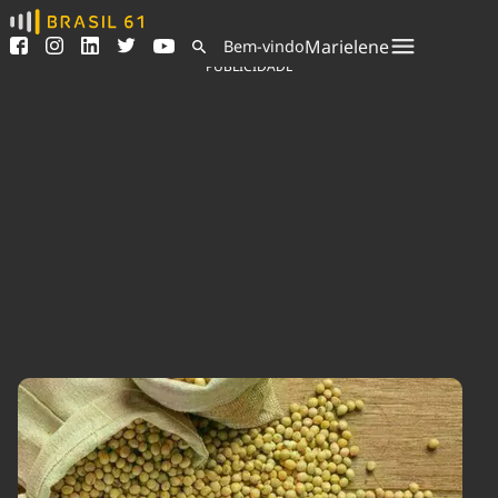
Ver todas as notícias
Saneamento
Marielene
Bem-vindo
Podcasts
Indicadores
PUBLICIDADE
Área do comunicador
Bioinsumos
Publicidade Legal
Blog
Sair da plataforma
Brasil Mineral
Quem somos
Fique por dentro do
Congresso Nacional e
Expediente
nossos líderes.
Trabalhe no Brasil 61
Acesse
Contato
Agronegócios
Comportamento
Meio Ambiente
Brasil
Cultura
Podcast
Brasil Mineral
Economia
Política
Ciência &
Educação
Saúde