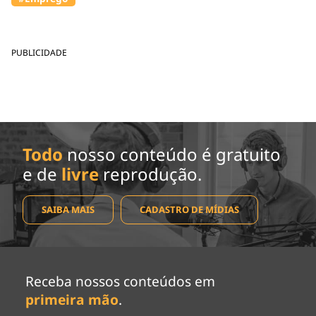
PUBLICIDADE
Todo
nosso conteúdo é gratuito
e de
livre
reprodução.
SAIBA MAIS
CADASTRO DE MÍDIAS
Receba nossos conteúdos em
primeira mão
.