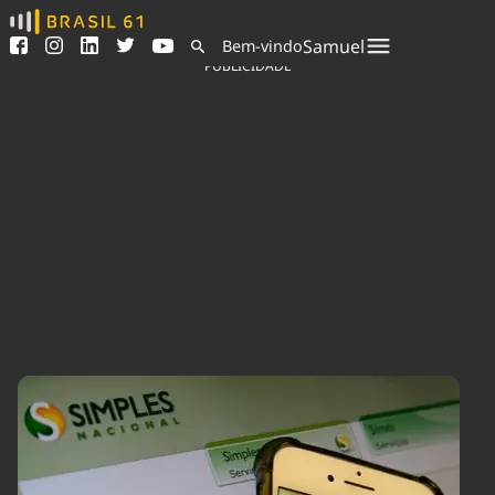
Ver todas as notícias
Saneamento
Samuel
Bem-vindo
Podcasts
Indicadores
PUBLICIDADE
Área do comunicador
Bioinsumos
Publicidade Legal
Blog
Sair da plataforma
Brasil Mineral
Quem somos
Fique por dentro do
Congresso Nacional e
Expediente
nossos líderes.
Trabalhe no Brasil 61
Acesse
Contato
Agronegócios
Comportamento
Meio Ambiente
Brasil
Cultura
Podcast
Brasil Mineral
Economia
Política
Ciência &
Educação
Saúde