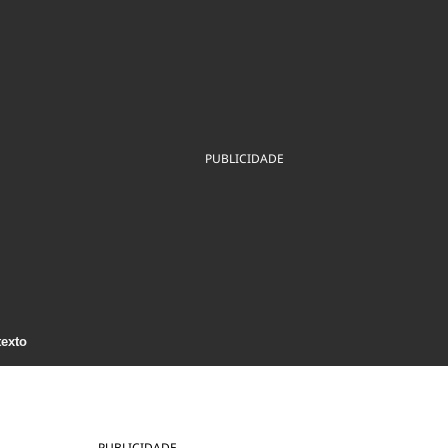
ios
Cultura
Podcast
Economia
Política
ral
Educação
Saúde
Tecnologia
Infraestrutura
Tempo
Internacional
mento
Meio Ambiente
PUBLICIDADE
texto
PUBLICIDADE