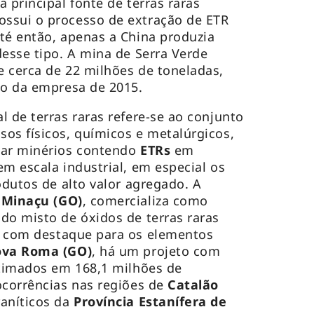
 principal fonte de terras raras
ssui o processo de extração de ETR
té então, apenas a China produzia
desse tipo. A mina de Serra Verde
 cerca de 22 milhões de toneladas,
co da empresa de 2015.
l de terras raras refere-se ao conjunto
os físicos, químicos e metalúrgicos,
mar minérios contendo
ETRs
em
em escala industrial, em especial os
odutos de alto valor agregado. A
m
Minaçu (GO)
, comercializa como
do misto de óxidos de terras raras
, com destaque para os elementos
va Roma (GO)
, há um projeto com
stimados em 168,1 milhões de
ocorrências nas regiões de
Catalão
raníticos da
Província Estanífera de