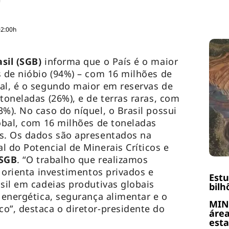
02:00h
asil (SGB)
informa que o País é o maior
s de nióbio (94%) – com 16 milhões de
al, é o segundo maior em reservas de
toneladas (26%), e de terras raras, com
%). No caso do níquel, o Brasil possui
lobal, com 16 milhões de toneladas
is. Os dados são apresentados na
l do Potencial de Minerais Críticos e
SGB
. “O trabalho que realizamos
, orienta investimentos privados e
Est
asil em cadeias produtivas globais
bilh
 energética, segurança alimentar e o
MIN
o”, destaca o diretor-presidente do
área
esta