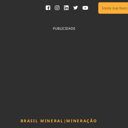
Ver toda
Podcast
PUBLICIDADE
Área do
Publicid
Sair da 
Fique por 
Congresso 
nossos líde
Acesse
BRASIL MINERAL
|
MINERAÇÃO