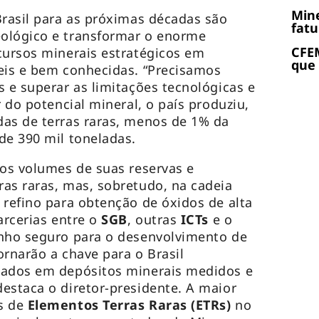
Mine
Brasil para as próximas décadas são
fatu
ológico e transformar o enorme
CFEM
cursos minerais estratégicos em
que
eis e bem conhecidas. “Precisamos
s e superar as limitações tecnológicas e
r do potencial mineral, o país produziu,
as de terras raras, menos de 1% da
de 390 mil toneladas.
 os volumes de suas reservas e
as raras, mas, sobretudo, na cadeia
 refino para obtenção de óxidos de alta
arcerias entre o
SGB
, outras
ICTs
e o
inho seguro para o desenvolvimento de
ornarão a chave para o Brasil
mados em depósitos minerais medidos e
estaca o diretor-presidente. A maior
s de
Elementos Terras Raras (ETRs)
no