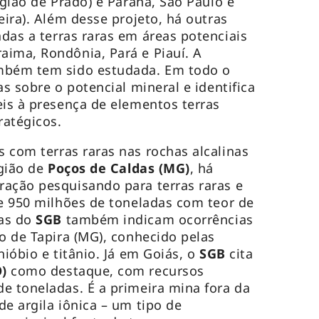
egião de Prado) e Paraná, São Paulo e
eira). Além desse projeto, há outras
adas a terras raras em áreas potenciais
ima, Rondônia, Pará e Piauí. A
mbém tem sido estudada. Em todo o
as sobre o potencial mineral e identifica
eis à presença de elementos terras
ratégicos.
s com terras raras nas rochas alcalinas
gião de
Poços de Caldas (MG)
, há
ação pesquisando para terras raras e
de 950 milhões de toneladas com teor de
sas do
SGB
também indicam ocorrências
io de Tapira (MG), conhecido pelas
nióbio e titânio. Já em Goiás, o
SGB
cita
O)
como destaque, com recursos
e toneladas. É a primeira mina fora da
e argila iônica – um tipo de