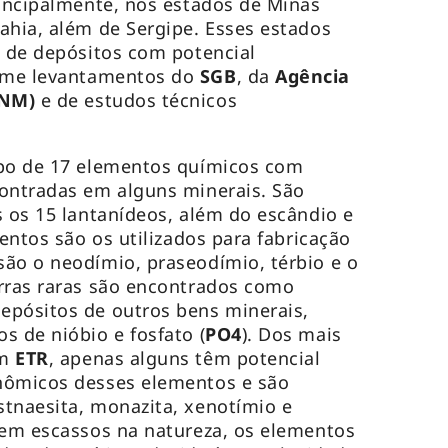
rincipalmente, nos estados de Minas
ahia, além de Sergipe. Esses estados
s de depósitos com potencial
rme levantamentos do
SGB
, da
Agência
ANM)
e de estudos técnicos
upo de 17 elementos químicos com
contradas em alguns minerais. São
s os 15 lantanídeos, além do escândio e
mentos são os utilizados para fabricação
ão o neodímio, praseodímio, térbio e o
erras raras são encontrados como
epósitos de outros bens minerais,
s de nióbio e fosfato (
PO4
). Dos mais
êm
ETR
, apenas alguns têm potencial
nômicos desses elementos e são
tnaesita, monazita, xenotímio e
rem escassos na natureza, os elementos