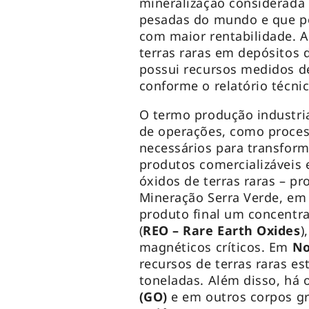
mineralização considerada a
pesadas do mundo e que po
com maior rentabilidade. A
terras raras em depósitos 
possui recursos medidos de
conforme o relatório técni
O termo produção industria
de operações, como process
necessários para transfor
produtos comercializáveis 
óxidos de terras raras – pr
Mineração Serra Verde, e
produto final um concentra
(
REO – Rare Earth Oxides
)
magnéticos críticos. Em
No
recursos de terras raras e
toneladas. Além disso, há 
(GO)
e em outros corpos g