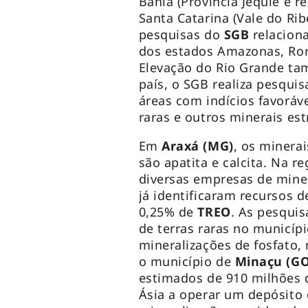
Bahia (Província Jequié e r
Santa Catarina (Vale do Rib
pesquisas do
SGB
relacion
dos estados Amazonas, Rora
Elevação do Rio Grande ta
país, o SGB realiza pesquis
áreas com indícios favoráv
raras e outros minerais est
Em
Araxá (MG)
, os minerai
são apatita e calcita. Na re
diversas empresas de miner
já identificaram recursos 
0,25% de
TREO
. As pesqui
de terras raras no municíp
mineralizações de fosfato, 
o município de
Minaçu (G
estimados de 910 milhões d
Ásia a operar um depósito d