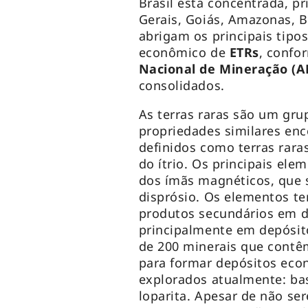
Brasil está concentrada, p
Gerais, Goiás, Amazonas, B
abrigam os principais tipo
econômico de
ETRs
, confo
Nacional de Mineração (
consolidados.
As terras raras são um gr
propriedades similares en
definidos como terras rara
do ítrio. Os principais ele
dos ímãs magnéticos, que s
disprósio. Os elementos t
produtos secundários em d
principalmente em depósito
de 200 minerais que cont
para formar depósitos eco
explorados atualmente: bas
loparita. Apesar de não se