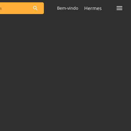
Hermes
Bem-vindo
s as notícias
Saneamento
s
Indicadores
 comunicador
Bioinsumos
ade Legal
Blog
plataforma
Brasil Mineral
Quem somos
Expediente
dentro do
Nacional e
Trabalhe no Brasil 61
res.
Contato