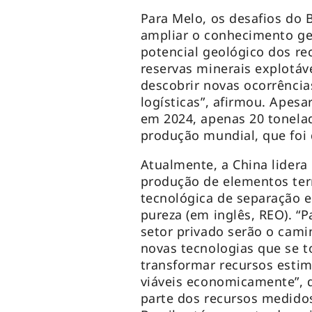
Para Melo, os desafios do 
ampliar o conhecimento ge
potencial geológico dos re
reservas minerais explotáv
descobrir novas ocorrência
logísticas”, afirmou. Apesa
em 2024, apenas 20 tonelad
produção mundial, que foi 
Atualmente, a China lidera
produção de elementos terr
tecnológica de separação e
pureza (em inglês, REO). “P
setor privado serão o cam
novas tecnologias que se t
transformar recursos esti
viáveis economicamente”, d
parte dos recursos medido