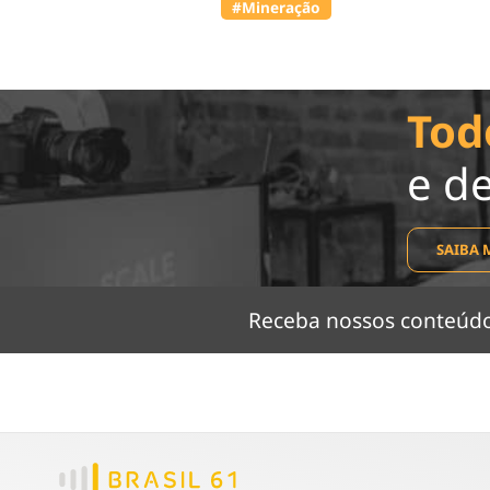
#Mineração
Tod
e d
SAIBA 
Receba nossos conteú