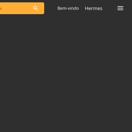
Hermes
Bem-vindo
s as notícias
Saneamento
s
Indicadores
 comunicador
Bioinsumos
ade Legal
Blog
plataforma
Brasil Mineral
Quem somos
Expediente
dentro do
Nacional e
Trabalhe no Brasil 61
res.
Contato