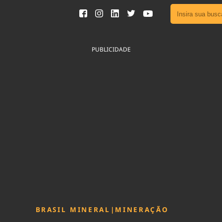
Ver toda
Podcast
PUBLICIDADE
Área do
Publicid
Sair da 
Fique por 
Congresso 
nossos líde
Acesse
BRASIL MINERAL
|
MINERAÇÃO