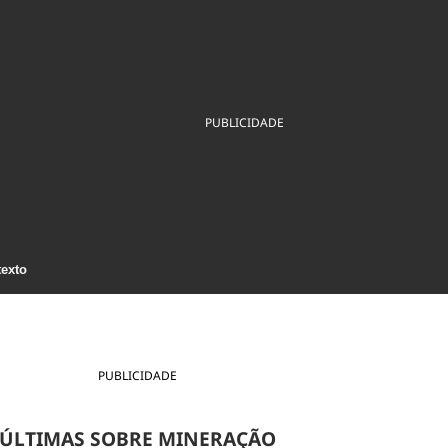
ios
Cultura
Podcast
Economia
Política
ral
Educação
Saúde
Tecnologia
Infraestrutura
Tempo
Internacional
PUBLICIDADE
mento
Meio Ambiente
texto
PUBLICIDADE
ÚLTIMAS SOBRE MINERAÇÃO