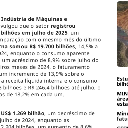
a Indústria de Máquinas e
vulgou que o setor
registrou
bilhões em julho de 2025
, um
omparação com o mesmo mês do último
erna somou R$ 19.700 bilhões
, 14,5% a
024, enquanto o consumo aparente
s, um acréscimo de 8,9% sobre julho do
eiros meses de 2024, o faturamento
, um incremento de 13,9% sobre o
Est
a receita líquida interna e o consumo
bilh
bilhões e R$ 246.4 bilhões até julho, o
MIN
os de 18,2% em cada um,
área
esta
US$ 1.269 bilhão
, um decréscimo de
Mine
fatu
ulho de 2024, enquanto as
2.904 bilhões, um aumento de 8,6%