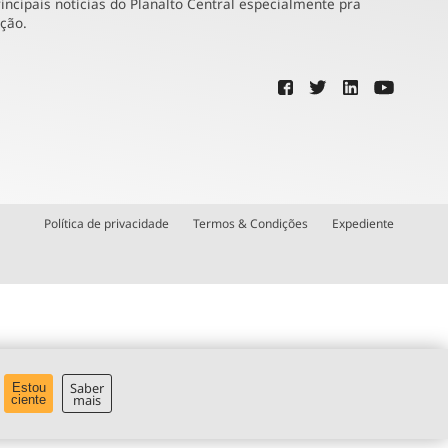
incipais notícias do Planalto Central especialmente pra
ução.
Política de privacidade
Termos & Condições
Expediente
Saber
Estou
mais
ciente