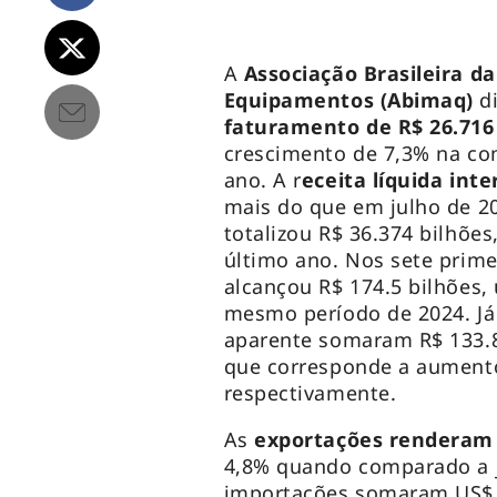
A
Associação Brasileira d
Equipamentos (Abimaq)
di
faturamento de R$ 26.716 
crescimento de 7,3% na c
ano. A r
eceita líquida int
mais do que em julho de 2
totalizou R$ 36.374 bilhõe
último ano. Nos sete prim
alcançou R$ 174.5 bilhões
mesmo período de 2024. Já 
aparente somaram R$ 133.8 
que corresponde a aument
respectivamente.
As
exportações renderam 
4,8% quando comparado a j
importações somaram US$ 