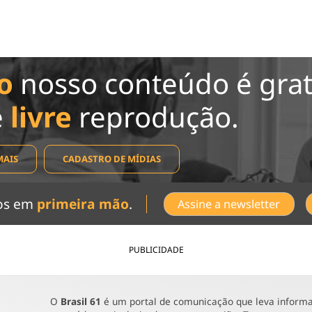
o
nosso conteúdo é grat
e
livre
reprodução.
MAIS
CADASTRO DE MÍDIAS
dos em
primeira mão
.
Assine a newsletter
PUBLICIDADE
O
Brasil 61
é um portal de comunicação que leva informaç