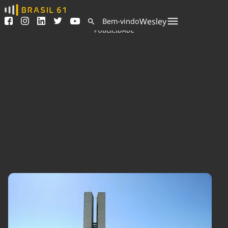
Ver todas as notícias
Saneamento
Wesley
Bem-vindo
Podcasts
Indicadores
PUBLICIDADE
Área do comunicador
Bioinsumos
Publicidade Legal
Blog
Sair da plataforma
Brasil Mineral
Quem somos
Fique por dentro do
Congresso Nacional e
Expediente
nossos líderes.
Trabalhe no Brasil 61
Acesse
Contato
Agronegócios
Comportamento
Meio Ambiente
Brasil
Cultura
Podcast
Brasil Mineral
Economia
Política
Ciência &
Educação
Saúde