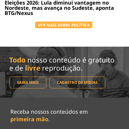
Eleições 2026: Lula diminui vantagem no
Nordeste, mas avança no Sudeste, aponta
BTG/Nexus
VER MAIS SOBRE POLÍTICA
Todo
nosso conteúdo é gratuito
e de
livre
reprodução.
SAIBA MAIS
CADASTRO DE MÍDIAS
Receba nossos conteúdos em
primeira mão
.