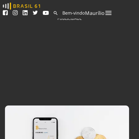
Ver todas as notícias
Saneamento
Maurílio
Bem-vindo
Podcasts
Indicadores
PUBLICIDADE
Área do comunicador
Bioinsumos
Publicidade Legal
Blog
Sair da plataforma
Brasil Mineral
Quem somos
Fique por dentro do
Congresso Nacional e
Expediente
nossos líderes.
Trabalhe no Brasil 61
Acesse
Contato
Agronegócios
Comportamento
Meio Ambiente
Brasil
Cultura
Podcast
Brasil Mineral
Economia
Política
Ciência &
Educação
Saúde