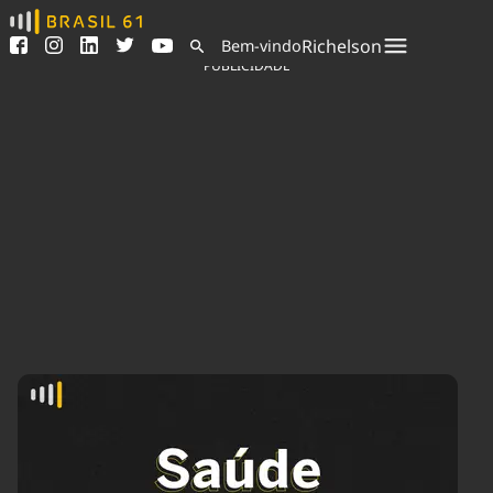
Ver todas as notícias
Saneamento
Richelson
Bem-vindo
Podcasts
Indicadores
PUBLICIDADE
Área do comunicador
Bioinsumos
Publicidade Legal
Blog
Sair da plataforma
Brasil Mineral
Quem somos
Fique por dentro do
Congresso Nacional e
Expediente
nossos líderes.
Trabalhe no Brasil 61
Acesse
Contato
Agronegócios
Comportamento
Meio Ambiente
Brasil
Cultura
Podcast
Brasil Mineral
Economia
Política
Ciência &
Educação
Saúde