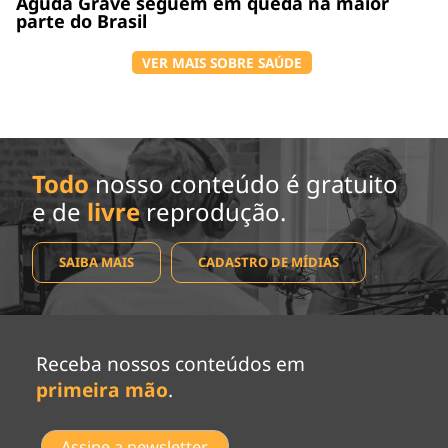
Aguda Grave seguem em queda na maior
parte do Brasil
VER MAIS SOBRE SAÚDE
Todo
nosso conteúdo é gratuito
e de
livre
reprodução.
SAIBA MAIS
CADASTRO DE MÍDIAS
Receba nossos conteúdos em
primeira mão
.
Assine a newsletter