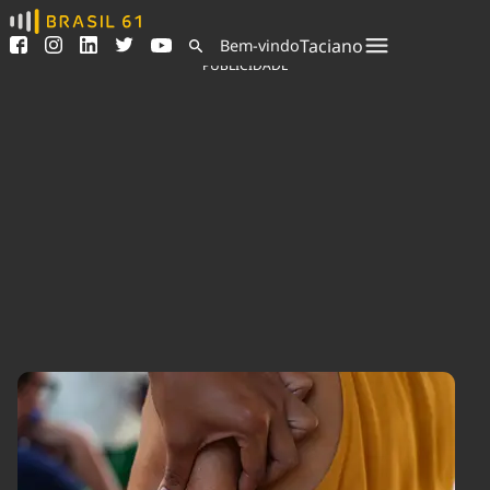
Ver todas as notícias
Saneamento
Taciano
Bem-vindo
Podcasts
Indicadores
PUBLICIDADE
Área do comunicador
Bioinsumos
Publicidade Legal
Blog
Sair da plataforma
Brasil Mineral
Quem somos
Fique por dentro do
Congresso Nacional e
Expediente
nossos líderes.
Trabalhe no Brasil 61
Acesse
Contato
Agronegócios
Comportamento
Meio Ambiente
Brasil
Cultura
Podcast
Brasil Mineral
Economia
Política
Ciência &
Educação
Saúde