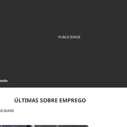
ios
Cultura
Podcast
Economia
Política
ral
Educação
Saúde
Tecnologia
Infraestrutura
Tempo
Internacional
mento
Meio Ambiente
PUBLICIDADE
texto
ÚLTIMAS SOBRE EMPREGO
ICIDADE