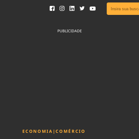
Ver toda
Podcast
PUBLICIDADE
Área do
Publicid
Sair da 
Fique por 
Congresso 
nossos líde
Acesse
ECONOMIA
|
COMÉRCIO