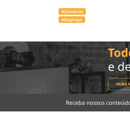
#Comércio
#Emprego
Tod
e d
SAIBA 
Receba nossos conteú