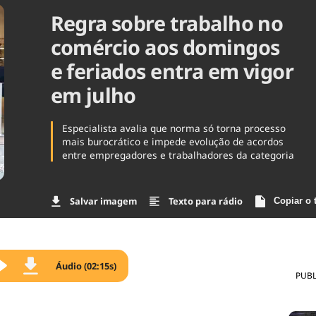
Regra sobre trabalho no
Agronegóc
Brasil
comércio aos domingos
Brasil Mine
Ciência & 
e feriados entra em vigor
Cinema
em julho
Comporta
Especialista avalia que norma só torna processo
mais burocrático e impede evolução de acordos
entre empregadores e trabalhadores da categoria
Salvar imagem
Texto para rádio
Copiar o 
Áudio (02:15s)
PUBL