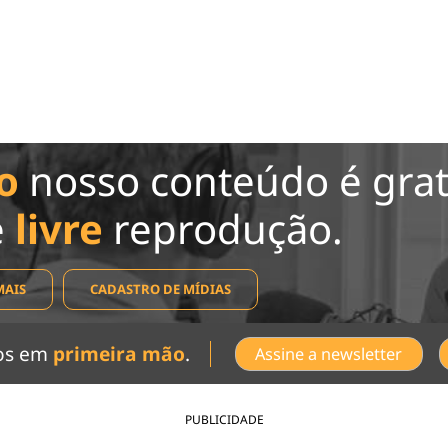
o
nosso conteúdo é grat
e
livre
reprodução.
MAIS
CADASTRO DE MÍDIAS
dos em
primeira mão
.
Assine a newsletter
PUBLICIDADE