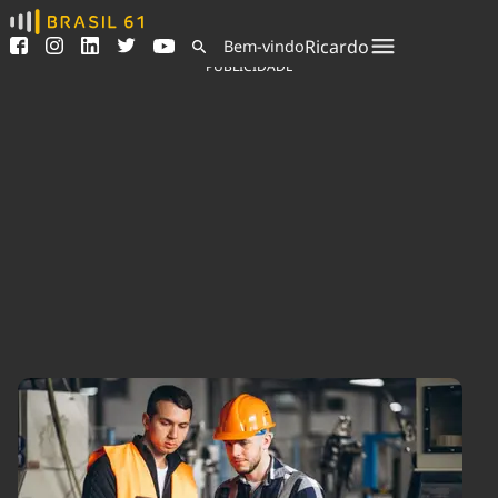
Ver todas as notícias
Saneamento
Ricardo
Bem-vindo
Podcasts
Indicadores
PUBLICIDADE
Área do comunicador
Bioinsumos
Publicidade Legal
Blog
Sair da plataforma
Brasil Mineral
Quem somos
Fique por dentro do
Congresso Nacional e
Expediente
nossos líderes.
Trabalhe no Brasil 61
Acesse
Contato
Agronegócios
Comportamento
Meio Ambiente
Brasil
Cultura
Podcast
Brasil Mineral
Economia
Política
Ciência &
Educação
Saúde