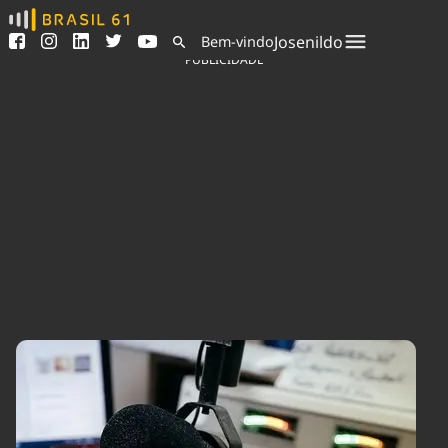
Ver todas as notícias
Saneamento
Josenildo
Bem-vindo
Podcasts
Indicadores
PUBLICIDADE
Área do comunicador
Bioinsumos
Publicidade Legal
Blog
Sair da plataforma
Brasil Mineral
Quem somos
Fique por dentro do
Congresso Nacional e
Expediente
nossos líderes.
Trabalhe no Brasil 61
Acesse
Contato
Agronegócios
Comportamento
Meio Ambiente
Brasil
Cultura
Podcast
Brasil Mineral
Economia
Política
Ciência &
Educação
Saúde