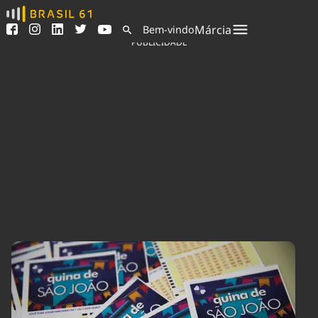
Ver todas as notícias
Saneamento
Márcia
Bem-vindo
Podcasts
Indicadores
PUBLICIDADE
Área do comunicador
Bioinsumos
Publicidade Legal
Blog
Sair da plataforma
Brasil Mineral
Quem somos
Fique por dentro do
Congresso Nacional e
Expediente
nossos líderes.
Trabalhe no Brasil 61
Acesse
Contato
Agronegócios
Comportamento
Meio Ambiente
Brasil
Cultura
Podcast
Brasil Mineral
Economia
Política
Ciência &
Educação
Saúde