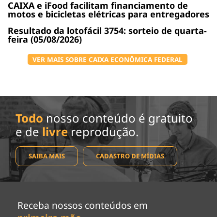
CAIXA e iFood facilitam financiamento de
motos e bicicletas elétricas para entregadores
Resultado da lotofácil 3754: sorteio de quarta-
feira (05/08/2026)
VER MAIS SOBRE CAIXA ECONÔMICA FEDERAL
Todo
nosso conteúdo é gratuito
e de
livre
reprodução.
SAIBA MAIS
CADASTRO DE MÍDIAS
Receba nossos conteúdos em