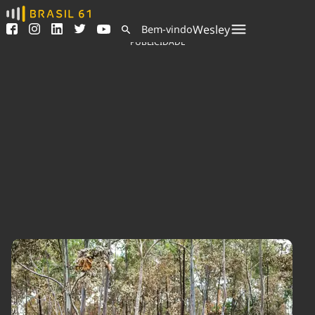
Ver todas as notícias
Saneamento
Wesley
Bem-vindo
Podcasts
Indicadores
PUBLICIDADE
Área do comunicador
Bioinsumos
Publicidade Legal
Blog
Sair da plataforma
Brasil Mineral
Quem somos
Fique por dentro do
Congresso Nacional e
Expediente
nossos líderes.
Trabalhe no Brasil 61
Acesse
Contato
Agronegócios
Comportamento
Meio Ambiente
Brasil
Cultura
Podcast
Brasil Mineral
Economia
Política
Ciência &
Educação
Saúde