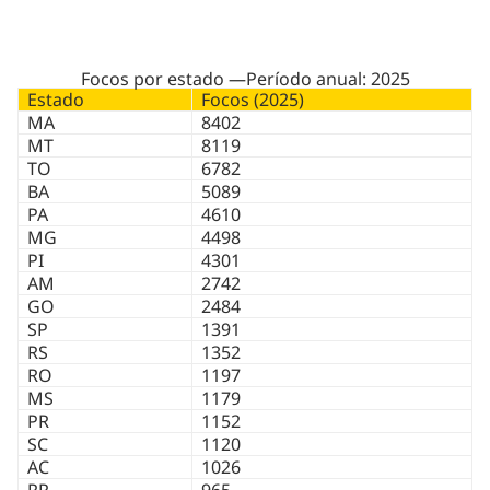
Focos por estado —Período anual: 2025
Estado
Focos (2025)
MA
8402
MT
8119
TO
6782
BA
5089
PA
4610
MG
4498
PI
4301
AM
2742
GO
2484
SP
1391
RS
1352
RO
1197
MS
1179
PR
1152
SC
1120
AC
1026
RR
965