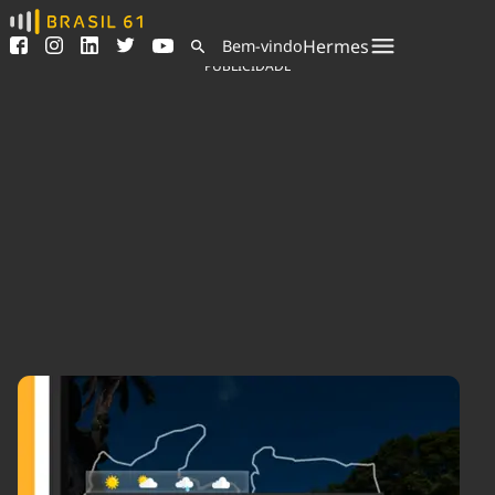
Ver todas as notícias
Saneamento
Hermes
Bem-vindo
Podcasts
Indicadores
PUBLICIDADE
Área do comunicador
Bioinsumos
Publicidade Legal
Blog
Sair da plataforma
Brasil Mineral
Quem somos
Fique por dentro do
Congresso Nacional e
Expediente
nossos líderes.
Trabalhe no Brasil 61
Acesse
Contato
Agronegócios
Comportamento
Meio Ambiente
Brasil
Cultura
Podcast
Brasil Mineral
Economia
Política
Ciência &
Educação
Saúde