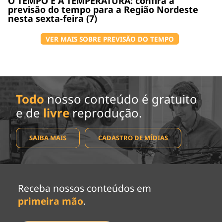
O TEMPO E A TEMPERATURA: confira a
previsão do tempo para a Região Nordeste
nesta sexta-feira (7)
VER MAIS SOBRE PREVISÃO DO TEMPO
Todo
nosso conteúdo é gratuito
e de
livre
reprodução.
SAIBA MAIS
CADASTRO DE MÍDIAS
Receba nossos conteúdos em
primeira mão
.