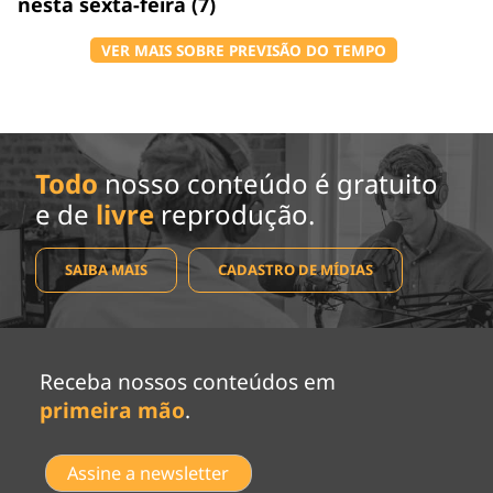
nesta sexta-feira (7)
VER MAIS SOBRE PREVISÃO DO TEMPO
Todo
nosso conteúdo é gratuito
e de
livre
reprodução.
SAIBA MAIS
CADASTRO DE MÍDIAS
Receba nossos conteúdos em
primeira mão
.
Assine a newsletter