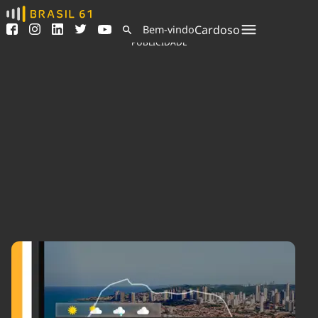
Ver todas as notícias
Saneamento
Cardoso
Bem-vindo
Podcasts
Indicadores
PUBLICIDADE
Área do comunicador
Bioinsumos
Publicidade Legal
Blog
Sair da plataforma
Brasil Mineral
Quem somos
Fique por dentro do
Congresso Nacional e
Expediente
nossos líderes.
Trabalhe no Brasil 61
Acesse
Contato
Agronegócios
Comportamento
Meio Ambiente
Brasil
Cultura
Podcast
Brasil Mineral
Economia
Política
Ciência &
Educação
Saúde