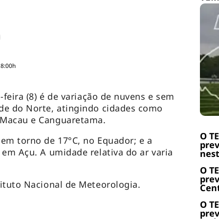
18:00h
-feira (8) é de variação de nuvens e sem
de do Norte, atingindo cidades como
 Macau e Canguaretama.
O T
em torno de 17°C, no Equador; e a
prev
 em Açu. A umidade relativa do ar varia
nest
O T
prev
ituto Nacional de Meteorologia.
Cent
O T
prev