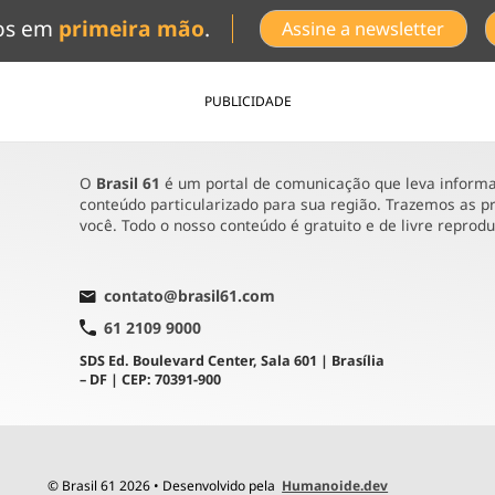
dos em
primeira mão
.
Assine a newsletter
PUBLICIDADE
O
Brasil 61
é um portal de comunicação que leva informaç
conteúdo particularizado para sua região. Trazemos as pr
você. Todo o nosso conteúdo é gratuito e de livre reprod
contato@brasil61.com
61 2109 9000
SDS Ed. Boulevard Center, Sala 601 | Brasília
– DF | CEP: 70391-900
© Brasil 61 2026 • Desenvolvido pela
Humanoide.dev