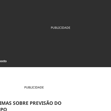
ios
Cultura
Podcast
Economia
Política
ral
Educação
Saúde
Tecnologia
Infraestrutura
Tempo
Internacional
PUBLICIDADE
mento
Meio Ambiente
texto
PUBLICIDADE
IMAS SOBRE PREVISÃO DO
MPO