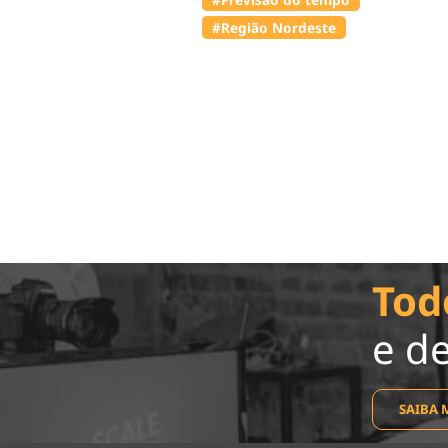
#Região Nordeste
Tod
e d
SAIBA 