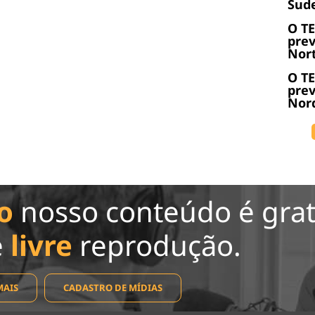
Sude
O T
prev
Nort
O T
prev
Nord
o
nosso conteúdo é grat
e
livre
reprodução.
MAIS
CADASTRO DE MÍDIAS