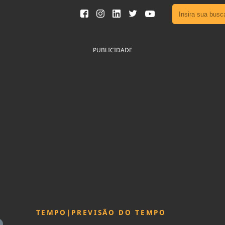
Ver toda
Podcast
PUBLICIDADE
Área do
Publicid
Sair da 
Fique por 
Congresso 
nossos líde
Acesse
TEMPO
|
PREVISÃO DO TEMPO