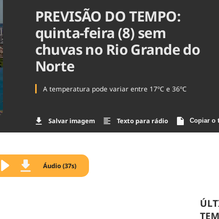
PREVISÃO DO TEMPO:
Agronegóc
Brasil
quinta-feira (8) sem
Brasil Mine
Ciência & 
chuvas no Rio Grande do
Cinema
Norte
Comporta
A temperatura pode variar entre 17ºC e 36ºC
Salvar imagem
Texto para rádio
Copiar o 
Áudio (37s)
ÚLT
TE