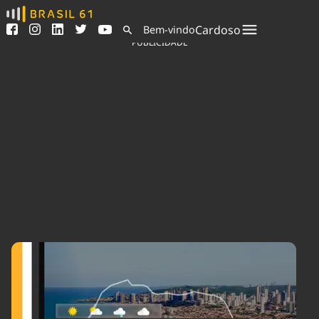
Ver todas as notícias
Saneamento
Cardoso
Bem-vindo
Podcasts
Indicadores
PUBLICIDADE
Área do comunicador
Bioinsumos
Publicidade Legal
Blog
Sair da plataforma
Brasil Mineral
Quem somos
Fique por dentro do
Congresso Nacional e
Expediente
nossos líderes.
Trabalhe no Brasil 61
Acesse
Contato
Agronegócios
Comportamento
Meio Ambiente
Brasil
Cultura
Podcast
Brasil Mineral
Economia
Política
Ciência &
Educação
Saúde